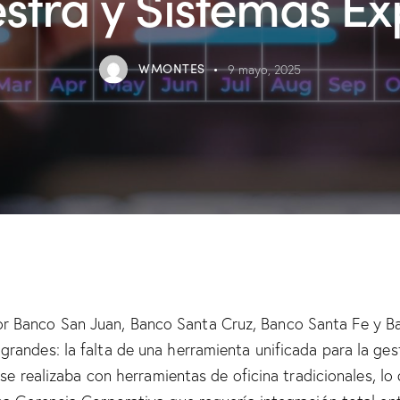
stra y Sistemas Ex
WMONTES
9 mayo, 2025
 Banco San Juan, Banco Santa Cruz, Banco Santa Fe y B
andes: la falta de una herramienta unificada para la gest
se realizaba con herramientas de oficina tradicionales, lo qu