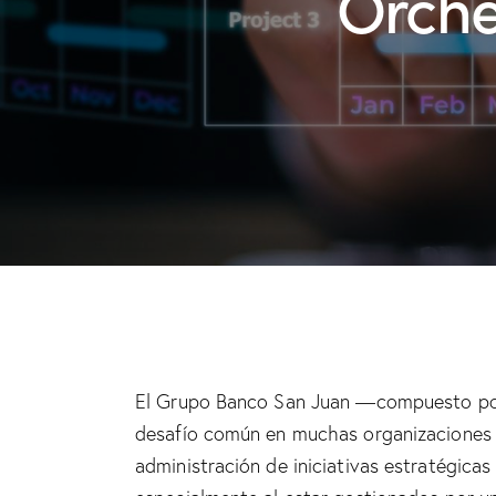
Orche
El Grupo Banco San Juan —compuesto por
desafío común en muchas organizaciones gr
administración de iniciativas estratégicas 