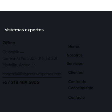
Office
Home
Colombia —
Nosotros
Carrera 73 No 30C – 116, Int 201
Servicios
Medellín, Antioquia
Clientes
comercial@sistemas-expertos.com
Centro de
+57 318 409 5906
Conocimiento
Contacto