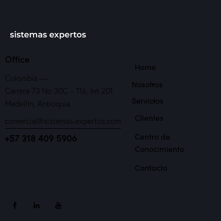
Office
Home
Colombia —
Nosotros
Carrera 73 No 30C – 116, Int 201
Servicios
Medellín, Antioquia
Clientes
comercial@sistemas-expertos.com
Centro de
+57 318 409 5906
Conocimiento
Contacto