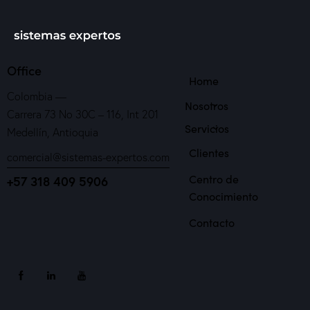
Office
Home
Colombia —
Nosotros
Carrera 73 No 30C – 116, Int 201
Servicios
Medellín, Antioquia
Clientes
comercial@sistemas-expertos.com
Centro de
+57 318 409 5906
Conocimiento
Contacto