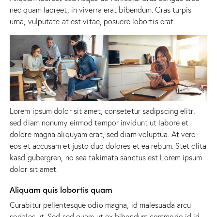
nec quam laoreet, in viverra erat bibendum. Cras turpis
urna, vulputate at est vitae, posuere lobortis erat.
Lorem ipsum dolor sit amet, consetetur sadipscing elitr,
sed diam nonumy eirmod tempor invidunt ut labore et
dolore magna aliquyam erat, sed diam voluptua. At vero
eos et accusam et justo duo dolores et ea rebum. Stet clita
kasd gubergren, no sea takimata sanctus est Lorem ipsum
dolor sit amet.
Aliquam quis lobortis quam
Curabitur pellentesque odio magna, id malesuada arcu
sodales ut. Sed sed quam ut ex bibendum commodo id id