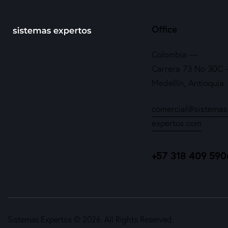
Office
Colombia —
Carrera 73 No 30C –
Medellín, Antioquia
comercial@sistemas
expertos.com
+57 318 409 590
Sistemas Expertos © 2026. All Rights Reserved.