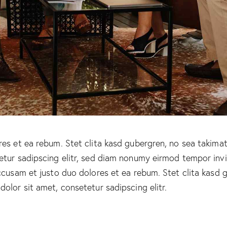
es et ea rebum. Stet clita kasd gubergren, no sea takima
etur sadipscing elitr, sed diam nonumy eirmod tempor inv
ccusam et justo duo dolores et ea rebum. Stet clita kasd 
olor sit amet, consetetur sadipscing elitr.