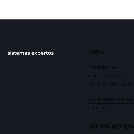
Office
Colombia —
Carrera 73 No 30C –
Medellín, Antioquia
comercial@sistemas
expertos.com
+57 318 409 590