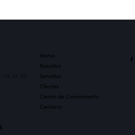
Home
Nosotros
Servicios
 116, Int 201
Clientes
Centro de Conocimiento
-
Contacto
6