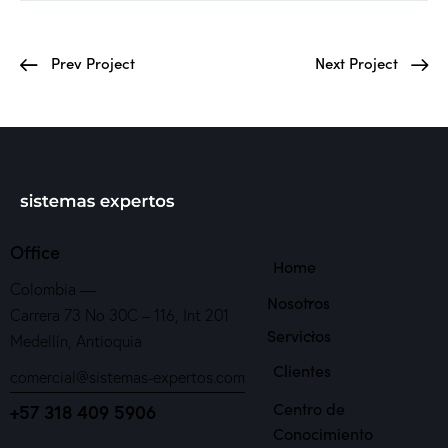
Prev Project
Next Project
Office
Home
Colombia —
Nosotros
Carrera 73 No 30C – 116, Int 201
Servicios
Medellín, Antioquia
Clientes
comercial@sistemas-expertos.com
Centro de
+57 318 409 5906
Conocimiento