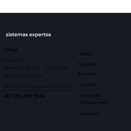
Office
Home
Colombia —
Nosotros
Carrera 73 No 30C – 116, Int 201
Servicios
Medellín, Antioquia
Clientes
comercial@sistemas-expertos.com
Centro de
+57 318 409 5906
Conocimiento
Contacto