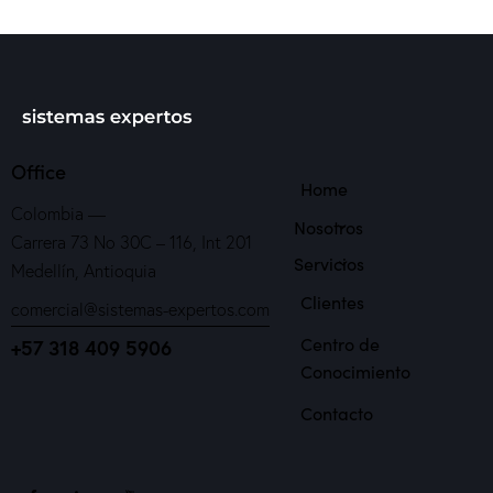
Office
Home
Colombia —
Nosotros
Carrera 73 No 30C – 116, Int 201
Servicios
Medellín, Antioquia
Clientes
comercial@sistemas-expertos.com
Centro de
+57 318 409 5906
Conocimiento
Contacto