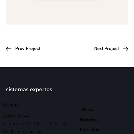
Prev Project
Next Project
Office
Home
Colombia —
Nosotros
Carrera 73 No 30C – 116, Int 201
Servicios
Medellín, Antioquia