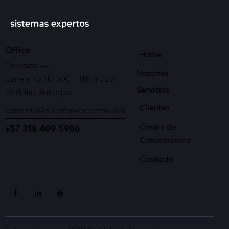
Office
Home
Colombia —
Nosotros
Carrera 73 No 30C – 116, Int 201
Servicios
Medellín, Antioquia
Clientes
comercial@sistemas-expertos.com
Centro de
+57 318 409 5906
Conocimiento
Contacto