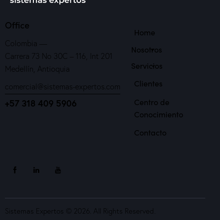
Office
Home
Colombia —
Nosotros
Carrera 73 No 30C – 116, Int 201
Servicios
Medellín, Antioquia
Clientes
comercial@sistemas-expertos.com
Centro de
+57 318 409 5906
Conocimiento
Contacto
Sistemas Expertos © 2026. All Rights Reserved.