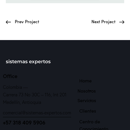
Prev Project
Next Project
Office
Home
Colombia —
Nosotros
Carrera 73 No 30C – 116, Int 201
Servicios
Medellín, Antioquia
Clientes
comercial@sistemas-expertos.com
Centro de
+57 318 409 5906
Conocimiento