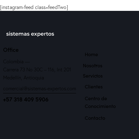
[instagram-feed class=feedTwo]
Office
Home
Colombia —
Nosotros
Carrera 73 No 30C – 116, Int 201
Servicios
Medellín, Antioquia
Clientes
comercial@sistemas-expertos.com
Centro de
+57 318 409 5906
Conocimiento
Contacto