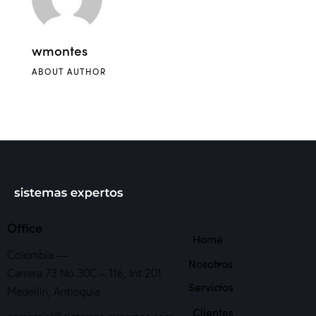
wmontes
ABOUT AUTHOR
Office
Home
Colombia —
Nosotros
Carrera 73 No 30C – 116, Int 201
Servicios
Medellín, Antioquia
Clientes