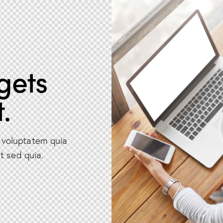
gets
.
 voluptatem quia
t sed quia.